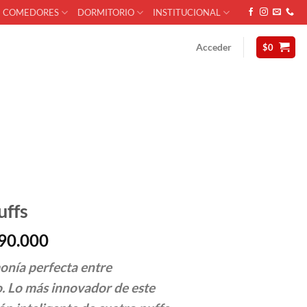
COMEDORES
DORMITORIO
INSTITUCIONAL
Acceder
$
0
uffs
Rango
90.000
de
monía perfecta entre
precios:
desde
io. Lo más innovador de este
$2.650.000