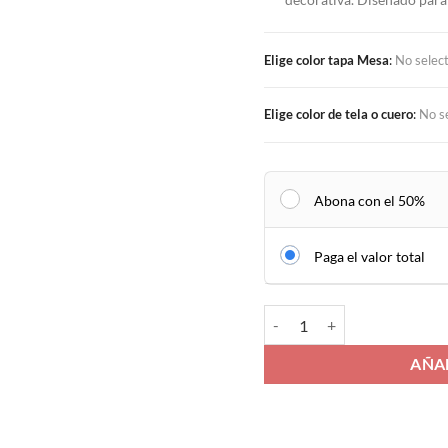
Elige color tapa Mesa
:
No selec
Elige color de tela o cuero
:
No s
Abona con el 50%
Paga el valor total
Mesa Gift + 4 Puffs cantidad
AÑA