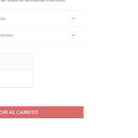
tion
election
DIR AL CARRITO