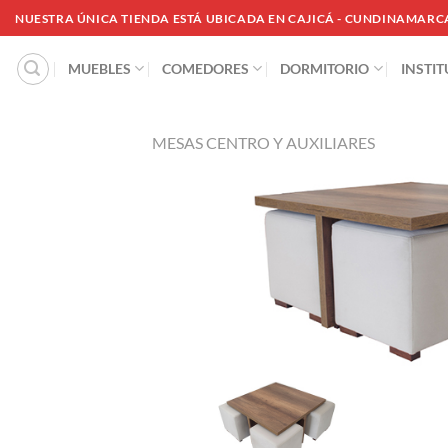
Saltar
NUESTRA ÚNICA TIENDA ESTÁ UBICADA EN CAJICÁ - CUNDINAMARC
al
contenido
MUEBLES
COMEDORES
DORMITORIO
INSTI
MESAS CENTRO Y AUXILIARES