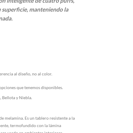
ón inteligente de cuatro puffs,
hasta
u superficie, manteniendo la
$2.890.000
enada.
rencia al diseño, no al color.
as opciones que tenemos disponibles.
 Bellota y Niebla.
e melamina. Es un tablero resistente a la
ente, termofundido con la lámina
ser usado en ambientes interiores.