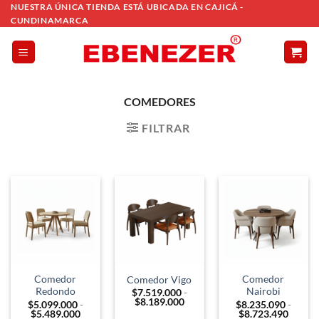
Saltar
NUESTRA ÚNICA TIENDA ESTÁ UBICADA EN CAJICÁ -
CUNDINAMARCA
al
contenido
COMEDORES
FILTRAR
Comedor
Comedor
Comedor Vigo
Redondo
Nairobi
$
7.519.000
-
Rango
$
8.189.000
$
5.099.000
-
$
8.235.090
-
de
Rango
Rango
$
5.489.000
$
8.723.490