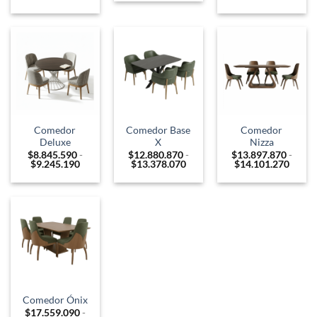
precios:
de
de
desde
precios:
precios
$7.519.000
desde
desde
hasta
$5.099.000
$8.235
$8.189.000
hasta
hasta
$5.489.000
$8.723
Comedor
Comedor Base
Comedor
Deluxe
X
Nizza
$
8.845.590
-
$
12.880.870
-
$
13.897.870
-
Rango
Rango
Rango
$
9.245.190
$
13.378.070
$
14.101.270
de
de
de
precios:
precios:
precio
desde
desde
desde
$8.845.590
$12.880.870
$13.8
hasta
hasta
hasta
$9.245.190
$13.378.070
$14.1
Comedor Ónix
$
17.559.090
-