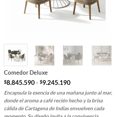
Comedor Deluxe
Rango
8.845.590
-
9.245.190
$
$
de
Encapsula la esencia de una mañana junto al mar,
precios:
desde
donde el aroma a café recién hecho y la brisa
$8.845.590
cálida de Cartagena de Indias envuelven cada
hasta
momento. Su diseño invita a la convivencia