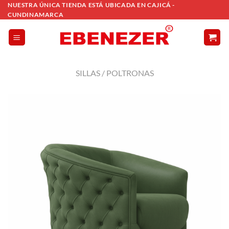
Saltar
NUESTRA ÚNICA TIENDA ESTÁ UBICADA EN CAJICÁ -
CUNDINAMARCA
al
contenido
SILLAS / POLTRONAS