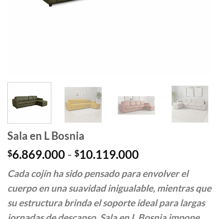
Sala en L Bosnia
Rango
6.869.000
-
10.119.000
$
$
de
Cada cojín ha sido pensado para envolver el
precios:
desde
cuerpo en una suavidad inigualable, mientras que
$6.869.000
su estructura brinda el soporte ideal para largas
hasta
jornadas de descanso. Sala en L Bosnia impone