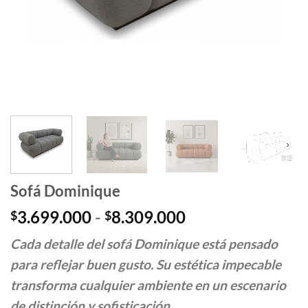
Sofá Dominique
Rango
3.699.000
-
8.309.000
$
$
de
Cada detalle del sofá Dominique está pensado
precios:
desde
para reflejar buen gusto. Su estética impecable
$3.699.000
transforma cualquier ambiente en un escenario
hasta
de distinción y sofisticación.