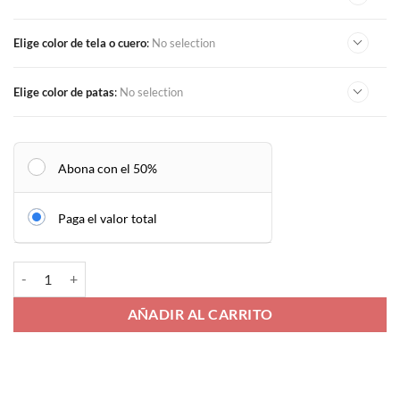
2 puestos
2,5 puestos
3 puestos
Elige color de tela o cuero
:
No selection
Elige color de patas
:
No selection
Abona con el 50%
Paga el valor total
Sofá Dominique cantidad
AÑADIR AL CARRITO