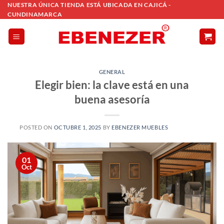
Saltar
NUESTRA ÚNICA TIENDA ESTÁ UBICADA EN CAJICÁ -
CUNDINAMARCA
al
contenido
GENERAL
Elegir bien: la clave está en una
buena asesoría
POSTED ON
OCTUBRE 1, 2025
BY
EBENEZER MUEBLES
01
Oct